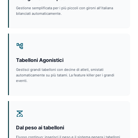
Gestione semplificata per i più piccoli con gironi all'italiana
bilanciati automaticamente.
account_tree
Tabelloni Agonistici
Gestisci grandi tabelloni con decine di atleti, smistati
automaticamente su più tatami. La feature killer per i grandi
eventi.
scale
Dal peso ai tabelloni
Flusso continuo: inserisci il peso e il sistema genera i tabelloni