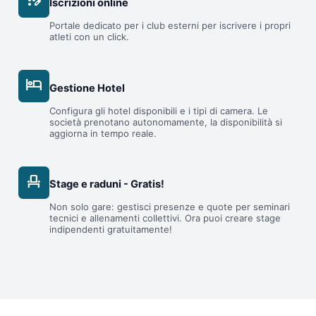
app_registration
Iscrizioni online
Portale dedicato per i club esterni per iscrivere i propri
atleti con un click.
hotel
Gestione Hotel
Configura gli hotel disponibili e i tipi di camera. Le
società prenotano autonomamente, la disponibilità si
aggiorna in tempo reale.
event_seat
Stage e raduni - Gratis!
Non solo gare: gestisci presenze e quote per seminari
tecnici e allenamenti collettivi. Ora puoi creare stage
indipendenti gratuitamente!