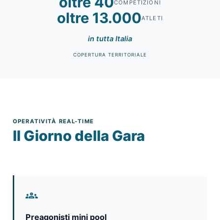
oltre 40
COMPETIZIONI
oltre 13.000
ATLETI
in tutta Italia
COPERTURA TERRITORIALE
OPERATIVITÀ REAL-TIME
Il Giorno della Gara
groups
Preagonisti mini pool