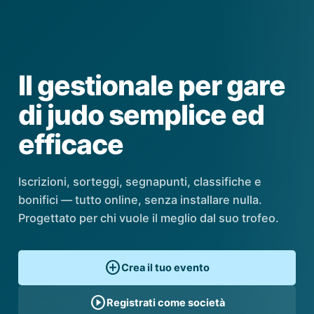
Il gestionale per gare
di judo semplice ed
efficace
Iscrizioni, sorteggi, segnapunti, classifiche e
bonifici — tutto online, senza installare nulla.
Progettato per chi vuole il meglio dal suo trofeo.
add_circle
Crea il tuo evento
play_circle
Registrati come società