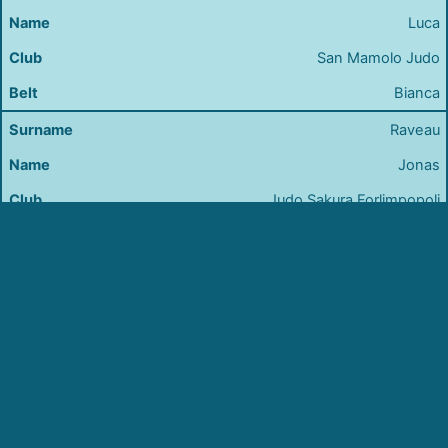
Luca
San Mamolo Judo
Bianca
Raveau
Jonas
Judo Sakura Forlimpopoli
Gialla
Judo in Cloud
A service tailored for you!