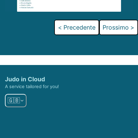
< Precedente
Prossimo >
Judo in Cloud
A service tailored for you!
🇬🇧
Contacts
In collaboration with
info@judoincloud.com
Judo Lavis
Personal Page
Steto Design