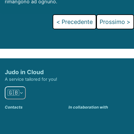
rimangono ad ognuno.
< Precedente
Prossimo >
Judo in Cloud
A service tailored for you!
🇬🇧
Contacts
In collaboration with
info@judoincloud.com
Judo Lavis
Personal Page
Steto Design
Github